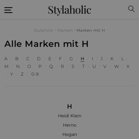
Stylaholic
Stylaholic
Marken
Marken mit H
Alle Marken mit H
A
/
B
/
C
/
D
/
E
/
F
/
G
/
H
/
I
/
J
/
K
/
L
/
M
/
N
/
O
/
P
/
Q
/
R
/
S
/
T
/
U
/
V
/
W
/
X
/
Y
/
Z
/
0-9
H
Heidi Klein
Herno
Hogan