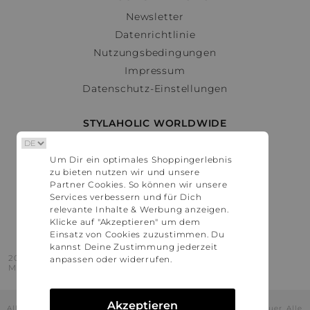
Newsletter
Datenrichtlinie
Nutzungsbedingungen
Impressum
Datenschutz-Einstellungen
STYLAHOLIC WORLDWIDE
Deutschland
Um Dir ein optimales Shoppingerlebnis
Österreich
zu bieten nutzen wir und unsere
Schweiz
Partner Cookies. So können wir unsere
France
Services verbessern und für Dich
relevante Inhalte & Werbung anzeigen.
United States
Klicke auf "Akzeptieren" um dem
Einsatz von Cookies zuzustimmen. Du
kannst Deine Zustimmung jederzeit
2016 - 2026 © Stylaholic.
anpassen oder widerrufen.
Made for you with love in munich.
Akzeptieren
Alle Preise inkl. der jeweils geltenden gesetzlichen Mehrwertsteuer. Alle