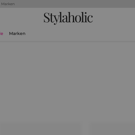
+ Marken
Stylaholic
le
Marken