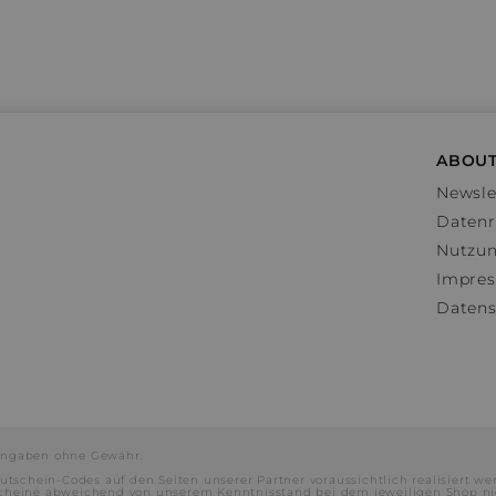
ABOUT
Newsle
Datenr
Nutzu
Impre
Datens
e Angaben ohne Gewähr.
utschein-Codes auf den Seiten unserer Partner voraussichtlich realisiert we
scheine abweichend von unserem Kenntnisstand bei dem jeweiligen Shop ni