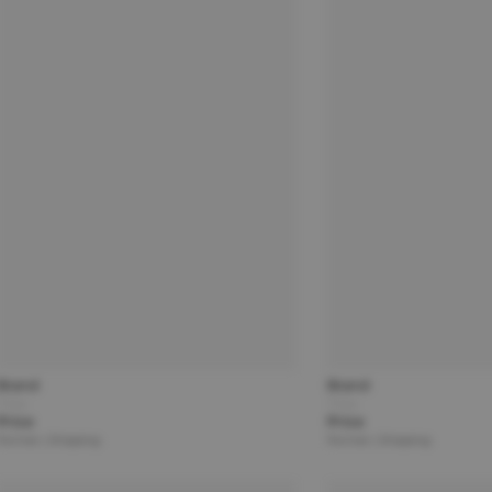
Brand
Brand
Title
Title
Price
Price
Partner | Shipping
Partner | Shipping