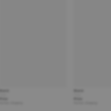
Brand
Brand
Title
Title
Price
Price
Partner | Shipping
Partner | Shipping