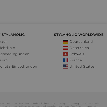
 STYLAHOLIC
STYLAHOLIC WORLDWIDE
tter
Deutschland
ichtlinie
Österreich
ngsbedingungen
Schweiz
ssum
France
chutz-Einstellungen
United States
rden können. Stylaholic führt keine vollständige Prüfung der Gutschein-
cht oder nur teilweise verwendet werden können. Darüber hinaus kann