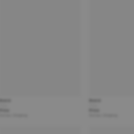
Brand
Brand
Title
Title
Price
Price
Partner | Shipping
Partner | Shipping