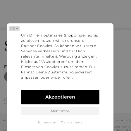
Um Dir ein optimales Shoppingerlebnis
Stylaholic
zu bieten nutzen wir und unsere
Partner Cookies. So können wir unsere
Services verbessern und für Dich
relevante Inhalte & Werbung anzeigen.
Klicke auf "Akzeptieren" um dem
FIND MORE INSPIRATION
Einsatz von Cookies zuzustimmen. Du
kannst Deine Zustimmung jederzeit
anpassen oder widerrufen.
Akzeptieren
2016 - 2026 © Stylaholic.
Made for you with love in munich.
Mehr Infos
Alle Preise inkl. der jeweils geltenden gesetzlichen Mehrwertsteuer. All
Impressum
|
Datenschutz
* Die angezeigten Preise beinhalten Rabatte, die durch die Nutzung der G
Codes durch und es kann daher in Einzelfällen vorkommen, dass die Gut