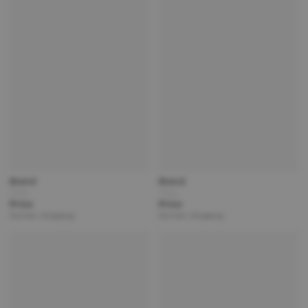
Brand
Brand
Title
Title
Price
Price
Partner | Shipping
Partner | Shipping