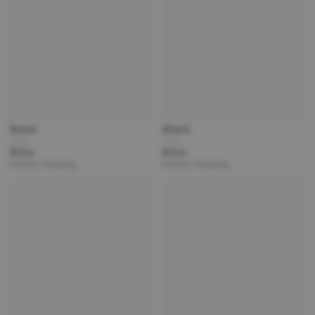
Brand
Brand
Title
Title
Price
Price
Partner | Shipping
Partner | Shipping