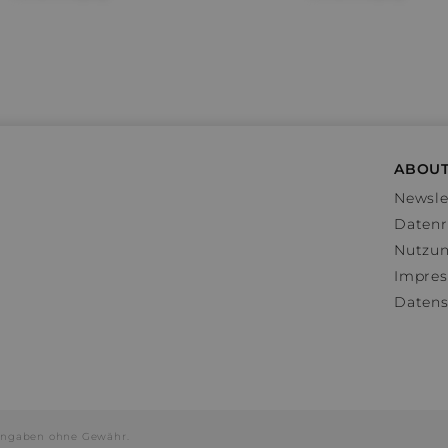
ABOUT
Newsle
Datenr
Nutzu
Impre
Datens
e Angaben ohne Gewähr.