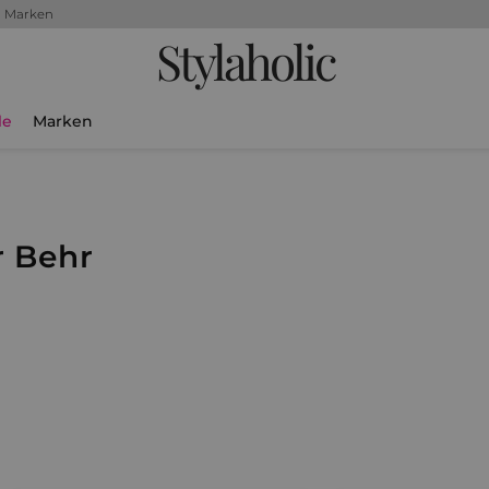
+ Marken
Stylaholic
le
Marken
r Behr