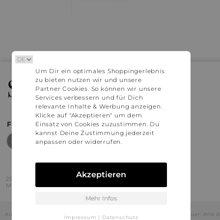
Um Dir ein optimales Shoppingerlebnis
Stylaholic
zu bieten nutzen wir und unsere
Partner Cookies. So können wir unsere
Services verbessern und für Dich
relevante Inhalte & Werbung anzeigen.
Klicke auf "Akzeptieren" um dem
FIND MORE INSPIRATION
Einsatz von Cookies zuzustimmen. Du
kannst Deine Zustimmung jederzeit
anpassen oder widerrufen.
Akzeptieren
2016 - 2026 © Stylaholic.
Made for you with love in munich.
Mehr Infos
Alle Preise inkl. der jeweils geltenden gesetzlichen Mehrwertsteuer. All
Impressum
|
Datenschutz