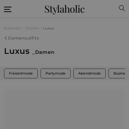
Stylaholic
Stylaholic
Damen
Luxus
Damenoutfits
Luxus
_Damen
Freizeitmode
Partymode
Abendmode
Busines