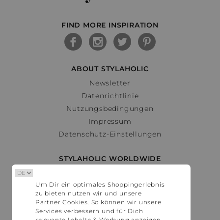
FIND MORE INSPIRATION
ABOUT STYLAHOLIC
Newsletter
Datenrichtlinie
Nutzungsbedingungen
Impressum
Datenschutz-Einstellungen
STYLAHOLIC WORLDWIDE
Deutschland
Um Dir ein optimales Shoppingerlebnis
Österreich
zu bieten nutzen wir und unsere
Schweiz
Partner Cookies. So können wir unsere
France
Services verbessern und für Dich
relevante Inhalte & Werbung anzeigen.